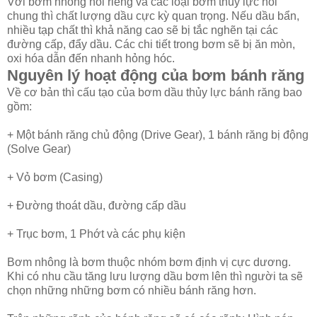
Với bơm nhông nói riêng và các loại bơm thủy lực nói
chung thì chất lượng dầu cực kỳ quan trọng. Nếu dầu bẩn,
nhiều tạp chất thì khả năng cao sẽ bị tắc nghẽn tại các
đường cấp, đẩy dầu. Các chi tiết trong bơm sẽ bị ăn mòn,
oxi hóa dẫn đến nhanh hỏng hóc.
Nguyên lý hoạt động của bơm bánh răng
Về cơ bản thì cấu tạo của bơm dầu thủy lực bánh răng bao
gồm:
+ Một bánh răng chủ động (Drive Gear), 1 bánh răng bị động
(Solve Gear)
+ Vỏ bơm (Casing)
+ Đường thoát dầu, đường cấp dầu
+ Trục bơm, 1 Phớt và các phụ kiện
Bơm nhông là bơm thuộc nhóm bơm định vị cực dương.
Khi có nhu cầu tăng lưu lượng dầu bơm lên thì người ta sẽ
chọn những những bơm có nhiều bánh răng hơn.