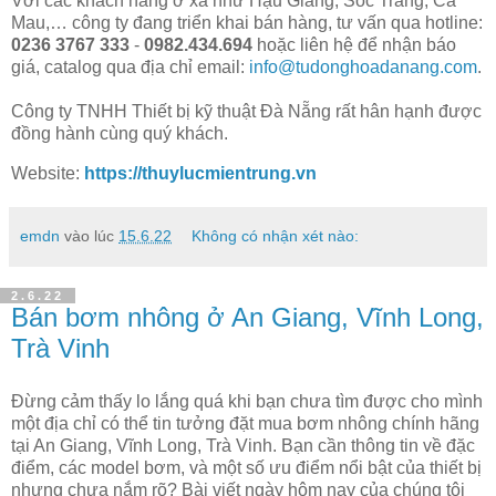
Với các khách hàng ở xa như Hậu Giang, Sóc Trăng, Cà
Mau,… công ty đang triển khai bán hàng, tư vấn qua hotline:
0236 3767 333
-
0982.434.694
hoặc liên hệ để nhận báo
giá, catalog qua địa chỉ email:
info@tudonghoadanang.com
.
Công ty TNHH Thiết bị kỹ thuật Đà Nẵng rất hân hạnh được
đồng hành cùng quý khách.
Website:
https://thuylucmientrung.vn
emdn
vào lúc
15.6.22
Không có nhận xét nào:
2.6.22
Bán bơm nhông ở An Giang, Vĩnh Long,
Trà Vinh
Đừng cảm thấy lo lắng quá khi bạn chưa tìm được cho mình
một địa chỉ có thể tin tưởng đặt mua bơm nhông chính hãng
tại An Giang, Vĩnh Long, Trà Vinh. Bạn cần thông tin về đặc
điểm, các model bơm, và một số ưu điểm nổi bật của thiết bị
nhưng chưa nắm rõ? Bài viết ngày hôm nay của chúng tôi