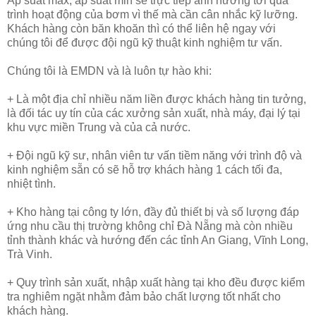
Áp suất max, áp suất min sẽ trực tiếp ảnh hưởng tới quá
trình hoạt động của bơm vì thế mà cần cân nhắc kỹ lưỡng.
Khách hàng còn băn khoăn thì có thể liên hệ ngay với
chúng tôi để được đội ngũ kỹ thuật kinh nghiệm tư vấn.
Chúng tôi là EMDN và là luôn tự hào khi:
+ Là một địa chỉ nhiều năm liền được khách hàng tin tưởng,
là đối tác uy tín của các xưởng sản xuất, nhà máy, đại lý tại
khu vực miền Trung và của cả nước.
+ Đội ngũ kỹ sư, nhân viên tư vấn tiềm năng với trình độ và
kinh nghiệm sẵn có sẽ hỗ trợ khách hàng 1 cách tối đa,
nhiệt tình.
+ Kho hàng tại công ty lớn, đầy đủ thiết bị và số lượng đáp
ứng nhu cầu thị trường không chỉ Đà Nẵng mà còn nhiều
tỉnh thành khác và hướng đến các tỉnh An Giang, Vĩnh Long,
Trà Vinh.
+ Quy trình sản xuất, nhập xuất hàng tại kho đều được kiểm
tra nghiêm ngặt nhằm đảm bảo chất lượng tốt nhất cho
khách hàng.