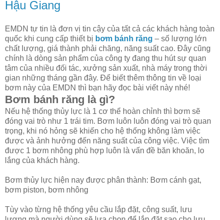
Hậu Giang
EMDN tự tin là đơn vị tin cậy của tất cả các khách hàng toàn
quốc khi cung cấp thiết bị
bơm bánh răng
– số lượng lớn
chất lượng, giá thành phải chăng, năng suất cao. Đây cũng
chính là dòng sản phẩm của công ty đang thu hút sự quan
tâm của nhiều đối tác, xưởng sản xuất, nhà máy trong thời
gian những tháng gần đây. Để biết thêm thông tin về loại
bơm này của EMDN thì bạn hãy đọc bài viết này nhé!
Bơm bánh răng là gì?
Nếu hệ thống thủy lực là 1 cơ thể hoàn chỉnh thì bơm sẽ
đóng vai trò như 1 trái tim. Bơm luôn luôn đóng vai trò quan
trọng, khi nó hỏng sẽ khiến cho hệ thống không làm việc
được và ảnh hưởng đến năng suất của công việc. Việc tìm
được 1 bơm nhông phù hợp luôn là vấn đề băn khoăn, lo
lắng của khách hàng.
Bơm thủy lực hiện nay được phân thành: Bơm cánh gạt,
bơm piston, bơm nhông
Tùy vào từng hệ thống yêu cầu lắp đặt, công suất, lưu
lượng mà người dùng sẽ lựa chọn để lắp đặt sao cho lưu