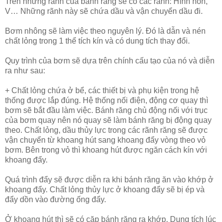
Trên những rãnh của bánh răng sẽ có các rãnh: Hình nón,
V… Những rãnh này sẽ chứa dầu và vận chuyển dầu đi.
Bơm nhông sẽ làm việc theo nguyên lý. Đó là dẫn và nén
chất lỏng trong 1 thể tích kín và có dung tích thay đổi.
Quy trình của bơm sẽ dựa trên chính cấu tạo của nó và diễn
ra như sau:
+ Chất lỏng chứa ở bể, các thiết bị và phụ kiện trong hệ
thống được lắp đúng. Hệ thống nối điện, động cơ quay thì
bơm sẽ bắt đầu làm việc. Bánh răng chủ động nối với trục
của bơm quay nên nó quay sẽ làm bánh răng bị động quay
theo. Chất lỏng, dầu thủy lực trong các rãnh răng sẽ được
vận chuyển từ khoang hút sang khoang đẩy vòng theo vỏ
bơm. Bên trong vỏ thì khoang hút được ngăn cách kín với
khoang đẩy.
Quá trình đẩy sẽ được diễn ra khi bánh răng ăn vào khớp ở
khoang đẩy. Chất lỏng thủy lực ở khoang đẩy sẽ bị ép và
đẩy dồn vào đường ống đẩy.
Ở khoang hút thì sẽ có cặp bánh răng ra khớp. Dung tích lúc