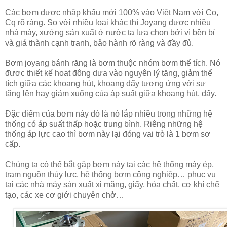
Các bơm được nhập khẩu mới 100% vào Việt Nam với Co,
Cq rõ ràng. So với nhiều loại khác thì Joyang được nhiều
nhà máy, xưởng sản xuất ở nước ta lựa chọn bởi vì bền bỉ
và giá thành cạnh tranh, bảo hành rõ ràng và đầy đủ.
Bơm joyang bánh răng là bơm thuộc nhóm bơm thể tích. Nó
được thiết kế hoạt động dựa vào nguyên lý tăng, giảm thể
tích giữa các khoang hút, khoang đẩy tương ứng với sự
tăng lên hay giảm xuống của áp suất giữa khoang hút, đẩy.
Đặc điểm của bơm này đó là nó lắp nhiều trong những hệ
thống có áp suất thấp hoặc trung bình. Riêng những hệ
thống áp lực cao thì bơm này lại đóng vai trò là 1 bơm sơ
cấp.
Chúng ta có thể bắt gặp bơm này tại các hệ thống máy ép,
trạm nguồn thủy lực, hệ thống bơm công nghiệp… phục vụ
tại các nhà máy sản xuất xi măng, giấy, hóa chất, cơ khí chế
tạo, các xe cơ giới chuyên chở…