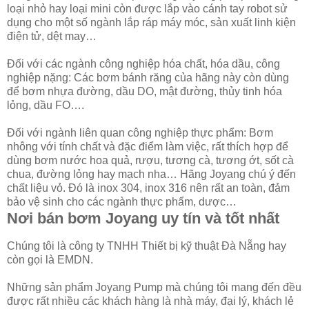
loại nhỏ hay loại mini còn được lắp vào cánh tay robot sử
dụng cho một số ngành lắp ráp máy móc, sản xuất linh kiện
điện tử, dệt may…
Đối với các ngành công nghiệp hóa chất, hóa dầu, công
nghiệp nặng: Các bơm bánh răng của hãng này còn dùng
để bơm nhựa đường, dầu DO, mật đường, thủy tinh hóa
lỏng, dầu FO….
Đối với ngành liên quan công nghiệp thực phẩm: Bơm
nhông với tính chất và đặc điểm làm việc, rất thích hợp để
dùng bơm nước hoa quả, rượu, tương cà, tương ớt, sốt cà
chua, đường lỏng hay mạch nha… Hãng Joyang chú ý đến
chất liệu vỏ. Đó là inox 304, inox 316 nên rất an toàn, đảm
bảo vệ sinh cho các ngành thực phẩm, dược…
Nơi bán bơm Joyang uy tín và tốt nhất
Chúng tôi là công ty TNHH Thiết bị kỹ thuật Đà Nẵng hay
còn gọi là EMDN.
Những sản phẩm Joyang Pump mà chúng tôi mang đến đều
được rất nhiều các khách hàng là nhà máy, đại lý, khách lẻ