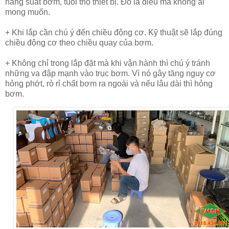
năng suất bơm, tuổi thọ thiết bị. Đó là điều mà không ai
mong muốn.
+ Khi lắp cần chú ý đến chiều động cơ. Kỹ thuật sẽ lắp đúng
chiều động cơ theo chiều quay của bơm.
+ Không chỉ trong lắp đặt mà khi vận hành thì chú ý tránh
những va đập mạnh vào trục bơm. Vì nó gây tăng nguy cơ
hỏng phớt, rò rỉ chất bơm ra ngoài và nếu lâu dài thì hỏng
bơm.