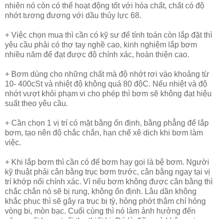
nhiên nó còn có thể hoạt động tốt với hóa chất, chất có độ
nhớt tương đương với dầu thủy lực 68.
+ Việc chọn mua thì cần có kỹ sư để tính toán còn lắp đặt thì
yêu cầu phải có thợ tay nghề cao, kinh nghiệm lắp bơm
nhiều năm để đạt được độ chính xác, hoàn thiện cao.
+ Bơm dùng cho những chất mà độ nhớt rơi vào khoảng từ
10- 400cSt và nhiệt độ không quá 80 độC. Nếu nhiệt và độ
nhớt vượt khỏi phạm vi cho phép thì bơm sẽ không đạt hiệu
suất theo yêu cầu.
+ Cần chọn 1 vị trí có mặt bằng ổn định, bằng phẳng để lắp
bơm, tạo nên độ chắc chắn, hạn chế xê dịch khi bơm làm
việc.
+ Khi lắp bơm thì cần có đế bơm hay gọi là bệ bơm. Người
kỹ thuật phải cân bằng trục bơm trước, cân bằng ngay tại vị
trí khớp nối chính xác. Vì nếu bơm không được cân bằng thì
chắc chắn nó sẽ bị rung, không ổn định. Lâu dần không
khắc phục thì sẽ gây ra trục bị tỳ, hỏng phớt thậm chí hỏng
vòng bi, mòn bạc. Cuối cùng thì nó làm ảnh hưởng đến