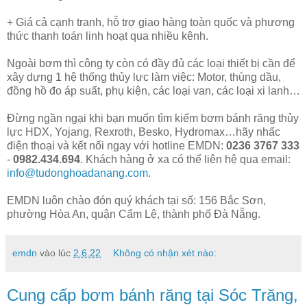
+ Giá cả cạnh tranh, hỗ trợ giao hàng toàn quốc và phương
thức thanh toán linh hoạt qua nhiều kênh.
Ngoài bơm thì công ty còn có đầy đủ các loại thiết bị cần để
xây dựng 1 hệ thống thủy lực làm việc: Motor, thùng dầu,
đồng hồ đo áp suất, phụ kiện, các loại van, các loại xi lanh…
Đừng ngần ngại khi bạn muốn tìm kiếm bơm bánh răng thủy
lực HDX, Yojang, Rexroth, Besko, Hydromax…hãy nhấc
điện thoại và kết nối ngay với hotline EMDN:
0236 3767 333
-
0982.434.694
. Khách hàng ở xa có thể liên hệ qua email:
info@tudonghoadanang.com
.
EMDN luôn chào đón quý khách tại số: 156 Bắc Sơn,
phường Hòa An, quận Cẩm Lệ, thành phố Đà Nẵng.
emdn
vào lúc
2.6.22
Không có nhận xét nào:
Cung cấp bơm bánh răng tại Sóc Trăng,