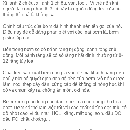
Xi lanh 2 chiều, xi lanh 1 chiều, van, lọc… Vì thế nên khi
người ta công nhận thiết bị này là nguồn động lực của hệ
thống thì quả là không sai.
Chính cấu trúc của bơm đã hình thành nên tên gọi của nó.
Điều này để dễ dàng phân biệt với các loại bơm lá, bơm
piston áp cao,
Bên trong bơm sẽ có bánh răng bị động, bánh răng chủ
động. Mỗi bánh răng sẽ có số răng nhất định, thường từ 8-
12 răng tùy loại.
Chất liệu sản xuất bơm cũng là vấn đề mà khách hàng nên
chú ý bởi nó quyết định đến độ bền của bơm. Vỏ nên được
làm inox, thép dày dặn, cứng cáp để không bị hỏng hóc khi
có va chạm xảy ra, chống ăn mòn, oxi hóa.
Bơm không chỉ dùng cho dầu, nhớt mà còn dùng cho hóa
chất. Bơm có thể làm việc tốt với các chất có tính đặc thù, có
độ nhớt cao, ví dụ như: HCL, xăng, mật ong, sơn, dầu DO,
dầu FO, chất khoáng…