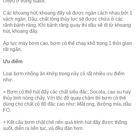
chiều ở trong stator.
Các khoang hút, khoang đẩy sẽ được ngăn cách nhau bởi 1
vách ngăn. Dầu, chất lỏng thủy lực sẽ được chứa ở các
rãnh bánh răng. Khi bánh răng quay thì dầu sẽ đi từ khoang
hút, khoang đẩy.
Áp lực máy bơm cao, bơm có thể chạy khô trong 1 thời gian
rất ngắn.
Ưu điểm
Loại bơm nhông ăn khớp trong này có rất nhiều ưu điểm
như:
+ Bơm có thể hút đẩy các chất siêu đặc: Socola, cao su hay
thủy tinh nóng chảy. Với tốc độ quay chậm thì bơm có thể
dùng cho chất có độ đặc cao như: Mật ong, đường mía, dầu
FO.
+ Kết cấu bơm chặt chẽ nên quá trình hút đẩy được thông
suốt, diễn ra liên tục, và đều đặn hơn.